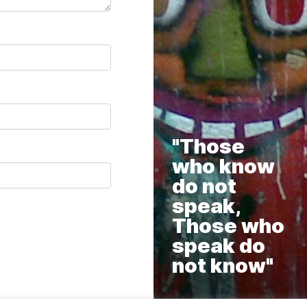
"Those
who know
do not
speak,
Those who
speak do
not know"