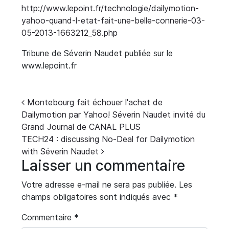
http://www.lepoint.fr/technologie/dailymotion-
yahoo-quand-l-etat-fait-une-belle-connerie-03-
05-2013-1663212_58.php
Tribune de Séverin Naudet publiée sur le
www.lepoint.fr
Navigation
Montebourg fait échouer l'achat de
Dailymotion par Yahoo! Séverin Naudet invité du
Grand Journal de CANAL PLUS
TECH24 : discussing No-Deal for Dailymotion
with Séverin Naudet
Laisser un commentaire
Votre adresse e-mail ne sera pas publiée.
Les
champs obligatoires sont indiqués avec
*
Commentaire
*